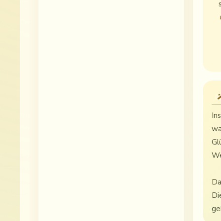
In
wa
Gl
We
Da
Di
ge