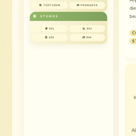
An
TEXTUREN
PREMADES
di
be
STORIES
001
002
C
003
004
S
I
Al