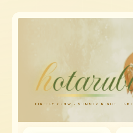
h
otarub
FIREFLY GLOW · SUMMER NIGHT · SO