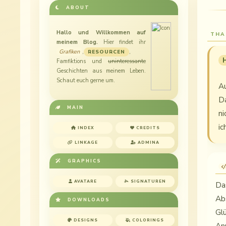
ABOUT
Hallo und Willkommen auf
THA
meinem Blog.
Hier findet ihr
Grafiken
,
,
RESOURCEN
Famfiktions
und
uninteressante
Geschichten aus meinem Leben.
Schaut euch gerne um.
A
D
MAIN
ni
ic
INDEX
CREDITS
LINKAGE
ADMINA
GRAPHICS
AVATARE
SIGNATUREN
Da
Ab
DOWNLOADS
G
DESIGNS
COLORINGS