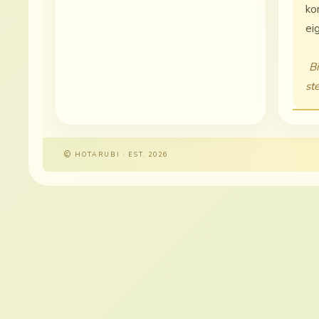
ko
ei
Bi
ste
HOTARUBI · EST. 2026