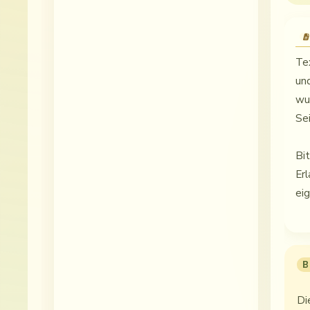
Te
un
wu
Se
Bi
Er
ei
B
Di