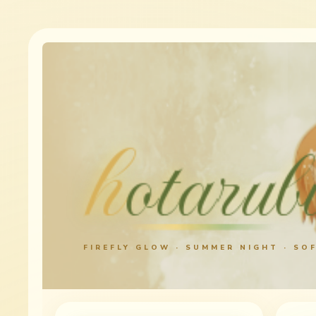
h
otarub
FIREFLY GLOW · SUMMER NIGHT · SO