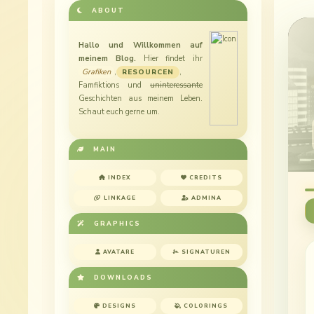
ABOUT
Hallo und Willkommen auf
meinem Blog.
Hier findet ihr
Grafiken
,
,
RESOURCEN
Famfiktions
und
uninteressante
Geschichten aus meinem Leben.
Schaut euch gerne um.
MAIN
INDEX
CREDITS
LINKAGE
ADMINA
GRAPHICS
AVATARE
SIGNATUREN
DOWNLOADS
DESIGNS
COLORINGS