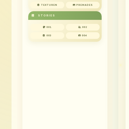
TEXTUREN
PREMADES
STORIES
001
002
003
004